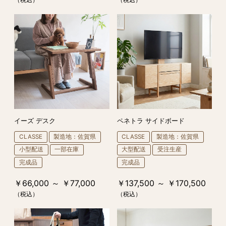
イーズ デスク
ペネトラ サイドボード
CLASSE
製造地：佐賀県
CLASSE
製造地：佐賀県
小型配送
一部在庫
大型配送
受注生産
完成品
完成品
￥66,000 ～ ￥77,000
￥137,500 ～ ￥170,500
（税込）
（税込）