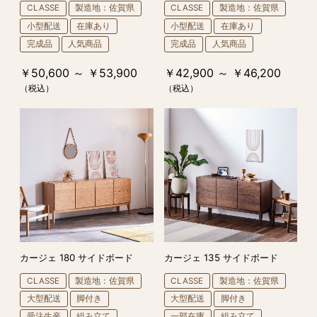
CLASSE
製造地：佐賀県
CLASSE
製造地：佐賀県
小型配送
在庫あり
小型配送
在庫あり
完成品
人気商品
完成品
人気商品
￥50,600 ～ ￥53,900
￥42,900 ～ ￥46,200
（税込）
（税込）
カージェ 180 サイドボード
カージェ 135 サイドボード
CLASSE
製造地：佐賀県
CLASSE
製造地：佐賀県
大型配送
脚付き
大型配送
脚付き
受注生産
組み立て
一部在庫
組み立て