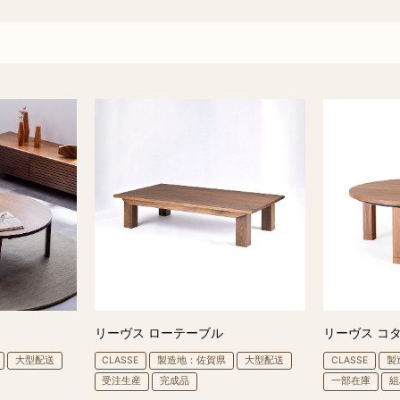
リーヴス ローテーブル
リーヴス コ
大型配送
CLASSE
製造地：佐賀県
大型配送
CLASSE
製
受注生産
完成品
一部在庫
組