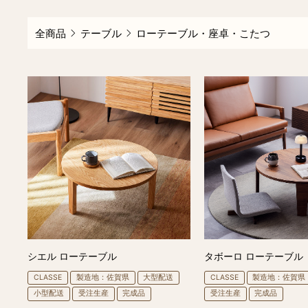
全商品
テーブル
ローテーブル・座卓・こたつ
シエル ローテーブル
タボーロ ローテーブル
CLASSE
製造地：佐賀県
大型配送
CLASSE
製造地：佐賀県
小型配送
受注生産
完成品
受注生産
完成品