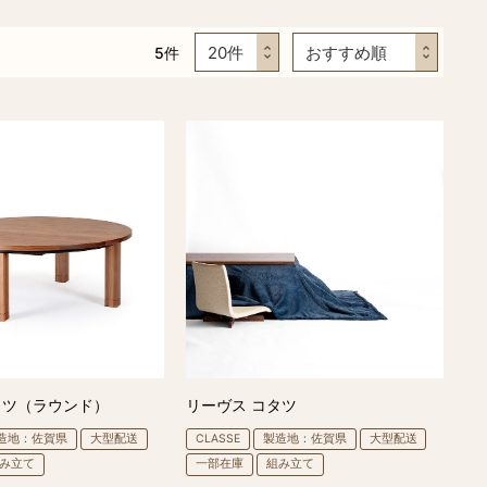
5
件
タツ（ラウンド）
リーヴス コタツ
造地：佐賀県
大型配送
CLASSE
製造地：佐賀県
大型配送
み立て
一部在庫
組み立て