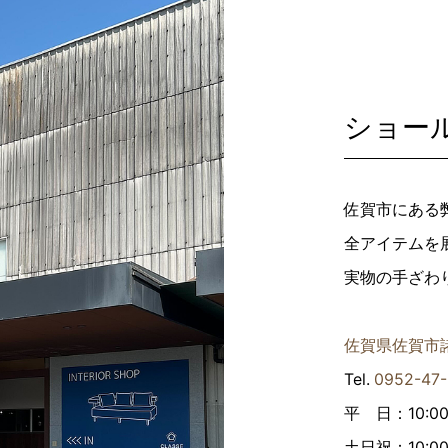
ショール
佐賀市にある
全アイテムを
実物の手ざわ
佐賀県佐賀市諸
Tel.
0952-47-
平 日：10:00
土日祝：10:00 