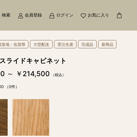
検索
会員登録
ログイン
お気に入り
製造地：佐賀県
大型配送
受注生産
完成品
新商品
 スライドキャビネット
0 ～ ￥214,500
（税込）
00
（0件）