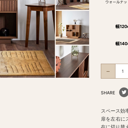
幅120
幅140
SHARE
スペース効
扉を左右に
在に切り替