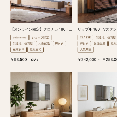
【オンライン限定】クロナカ 180 TVスタンド
リップル 180 TVスタ
autumnme
ショップ限定
CLASSE
製造地：佐賀県
製造地：佐賀県
大型配送
脚付き
脚付き
受注生産
組み
在庫あり
組み立て
人気商品
￥93,500
￥242,000 ～ ￥253,0
（税込）