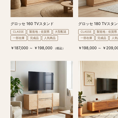
グロッセ 160 TVスタンド
グロッセ 180 TVスタ
CLASSE
製造地：佐賀県
大型配送
CLASSE
製造地：佐賀県
一部在庫
完成品
人気商品
一部在庫
完成品
人気
￥187,000 ～ ￥198,000
￥198,000 ～ ￥209,0
（税込）