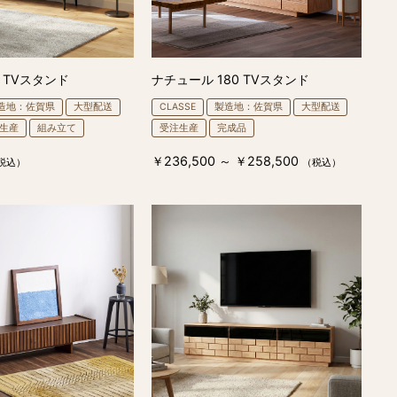
0 TVスタンド
ナチュール 180 TVスタンド
造地：佐賀県
大型配送
CLASSE
製造地：佐賀県
大型配送
生産
組み立て
受注生産
完成品
￥236,500 ～ ￥258,500
税込）
（税込）