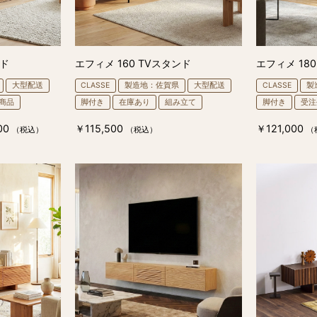
ンド
エフィメ 160 TVスタンド
エフィメ 18
大型配送
CLASSE
製造地：佐賀県
大型配送
CLASSE
製
商品
脚付き
在庫あり
組み立て
脚付き
受注
00
￥115,500
￥121,000
（税込）
（税込）
（