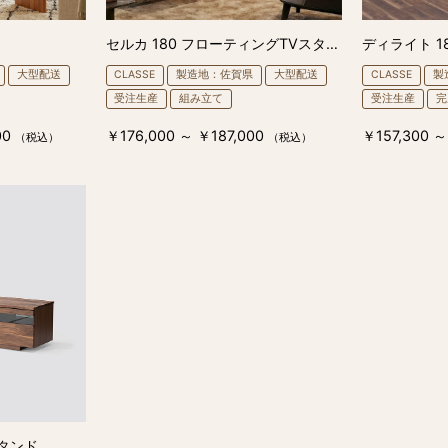
セルカ 180 フローティングTVスタンド
ディライト 1
大型配送
CLASSE
製造地：佐賀県
大型配送
CLASSE
製
受注生産
組み立て
受注生産
完
00
￥176,000 ～ ￥187,000
￥157,300 ～
（税込）
（税込）
スタンド