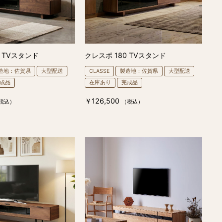
0 TVスタンド
クレスポ 180 TVスタンド
造地：佐賀県
大型配送
CLASSE
製造地：佐賀県
大型配送
成品
在庫あり
完成品
￥126,500
税込）
（税込）