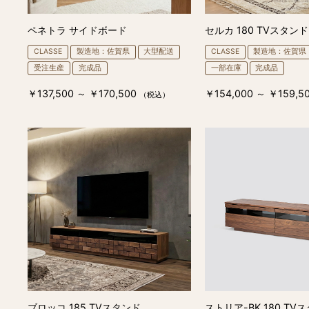
ペネトラ サイドボード
セルカ 180 TVスタンド
CLASSE
製造地：佐賀県
大型配送
CLASSE
製造地：佐賀県
受注生産
完成品
一部在庫
完成品
￥137,500 ～ ￥170,500
￥154,000 ～ ￥159,5
（税込）
ブロッコ 185 TVスタンド
ストリア-BK 180 TV