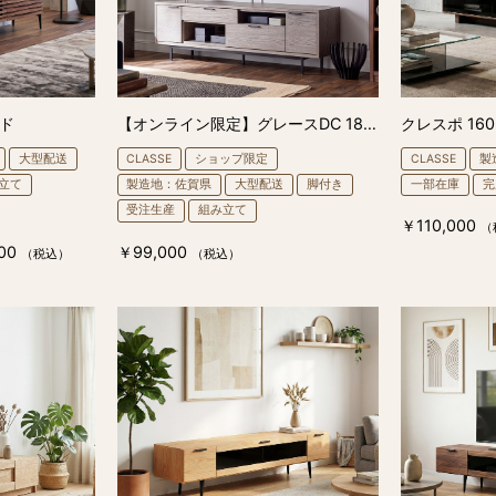
ンド
【オンライン限定】グレースDC 180 TVスタンド
クレスポ 16
大型配送
CLASSE
ショップ限定
CLASSE
製
立て
製造地：佐賀県
大型配送
脚付き
一部在庫
完
受注生産
組み立て
￥110,000
（
00
￥99,000
（税込）
（税込）