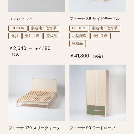
コマカ トレイ
フトーナ 38 サイドテーブル
CODON
製造地：佐賀県
CODON
製造地：佐賀県
雑貨
受注生産
完成品
小型配送
受注生産
完成品
￥2,640 ～ ￥4,180
（税込）
￥41,800
（税込）
フトーナ 120 スリークォーターベッド
フトーナ 90 ワードローブ