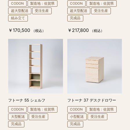
CODON
製造地：佐賀県
CODON
製造地：佐賀県
超大型配送
受注生産
超大型配送
受注生産
組み立て
完成品
￥170,500
￥217,800
（税込）
（税込）
フトーナ 55 シェルフ
フトーナ 37 デスクドロワー
CODON
製造地：佐賀県
CODON
製造地：佐賀県
大型配送
受注生産
小型配送
受注生産
完成品
完成品