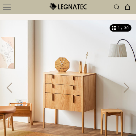
1
/
30