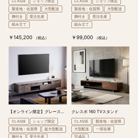
CLASSE
ショップ限定
CLASSE
ショップ限定
製造地：佐賀県
大型配送
製造地：佐賀県
大型配送
脚付き
受注生産
脚付き
受注生産
組み立て
組み立て
￥145,200
￥99,000
（税込）
（税込）
【オンライン限定】グレースDC 240 TVスタンド
クレスポ 160 TVスタンド
CLASSE
ショップ限定
CLASSE
製造地：佐賀県
製造地：佐賀県
超大型配送
大型配送
一部在庫
脚付き
受注生産
完成品