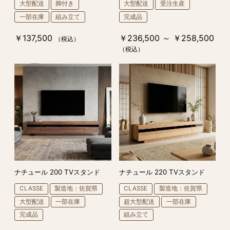
大型配送
脚付き
大型配送
受注生産
一部在庫
組み立て
完成品
￥137,500
￥236,500 ～ ￥258,500
（税込）
（税込）
ナチュール 200 TVスタンド
ナチュール 220 TVスタンド
CLASSE
製造地：佐賀県
CLASSE
製造地：佐賀県
大型配送
一部在庫
超大型配送
一部在庫
完成品
組み立て