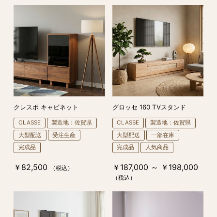
クレスポ キャビネット
グロッセ 160 TVスタンド
CLASSE
製造地：佐賀県
CLASSE
製造地：佐賀県
大型配送
受注生産
大型配送
一部在庫
完成品
完成品
人気商品
￥82,500
￥187,000 ～ ￥198,000
（税込）
（税込）