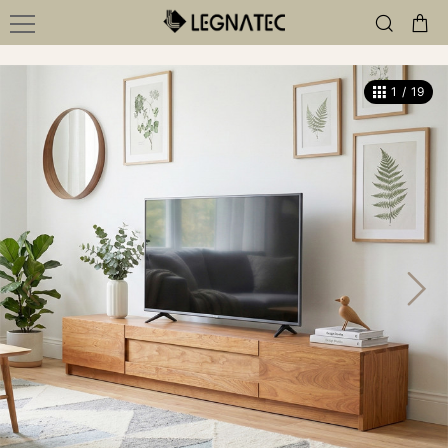
1
/
19