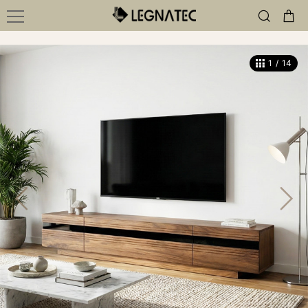
1
/
14