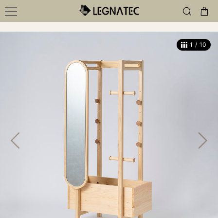
1
/
10