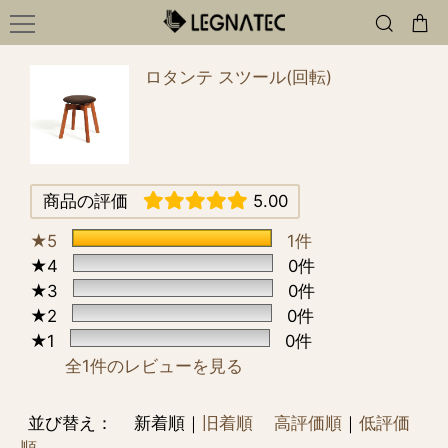
ロタンテ スツール(回転)
商品の評価
5.00
★5
1件
★4
0件
★3
0件
★2
0件
★1
0件
全1件のレビューを見る
並び替え：
新着順｜
旧着順
高評価順
｜
低評価
順