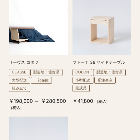
リーヴス コタツ
フトーナ 38 サイドテーブル
CLASSE
製造地：佐賀県
CODON
製造地：佐賀県
大型配送
一部在庫
小型配送
受注生産
組み立て
完成品
￥198,000 ～ ￥280,500
￥41,800
（税込）
（税込）