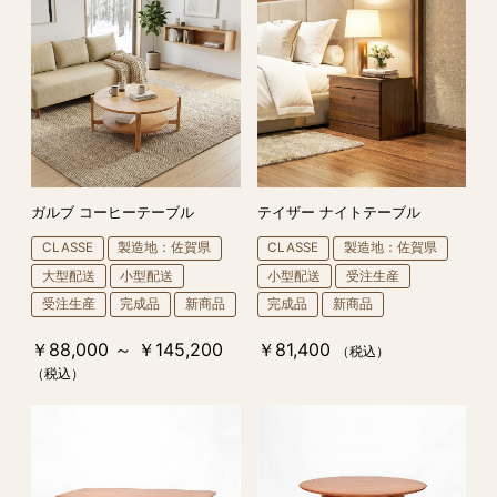
ガルブ コーヒーテーブル
テイザー ナイトテーブル
CLASSE
製造地：佐賀県
CLASSE
製造地：佐賀県
大型配送
小型配送
小型配送
受注生産
受注生産
完成品
新商品
完成品
新商品
￥88,000 ～ ￥145,200
￥81,400
（税込）
（税込）