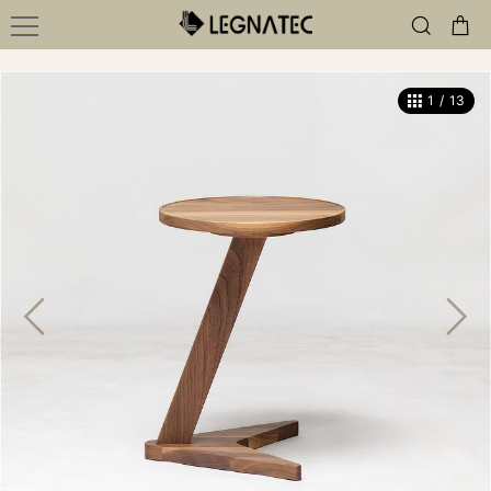
1
/
13