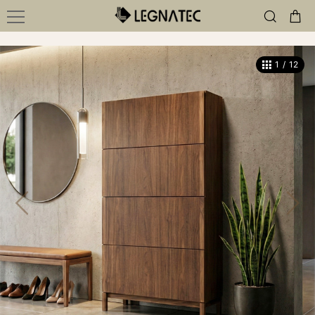
1
/
12