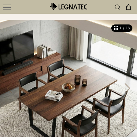
1
/
16