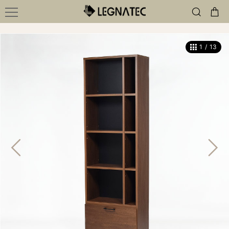
1
/
13